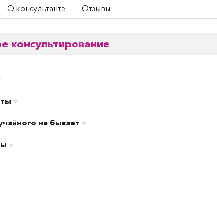
О консультанте
Отзывы
е консультирование
нты
учайного не бывает
ры